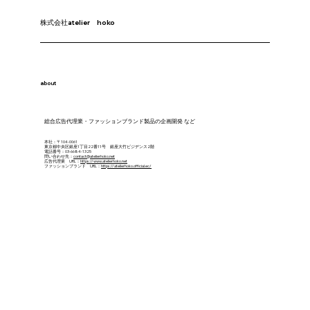
株式会社atelier hoko
about
総合広告代理業・ファッションブランド製品の企画開発 など
本社：〒104-0061
東京都中央区銀座1丁目22番11号 銀座大竹ビジデンス2階
電話番号：03-6684-1325
問い合わせ先：
contact@atelierhoko.net
広告代理業 URL：
https://www.atelierhoko.net
​ファッションブランド URL：
https://atelierhoko.official.ec/