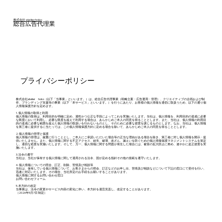
株式会社 atelier hoko
総合広告代理業
プライバシーポリシー
​株式会社atelier hoko（以下「当事業」といいます。）は、総合広告代理事業（戦略立案・広告運用・管理）、クリエイティブの企画および制
作、ブランディング支援等の事業（以下「本サービス」といいます。）を行うにあたり、お客様の個人情報を適切に取扱うため、以下の通り個
人情報保護方針を定めます。
​1. 個人情報の取得と利用
​個人情報の取得は、利用目的を明確に定め、適性かつ公正な手段によってこれを実施いたします。当社は、個人情報を、利用目的の達成に必要
な限度において利用し、必要な限度を超えて利用する場合は、あらかじめご本人の同意を得ることとします。また、当社は、個人情報の利用目
的の達成に必要な範囲を超えた個人情報の取扱いを行わないものとし、そのために必要な措置を講じるものとします。なお、当社は、個人情報
を第三者に提供するに当たっては、この個人情報保護方針に定める場合を除いて、あらかじめご本人の同意を得ることとします。
​2. 個人情報の管理と保護
​個人情報の管理は、厳重に行うこととし、ご本人にご承諾いただいた場合等の正当な理由がある場合を除き、第三者に対し個人情報を開示・提
供いたしません。また、個人情報に関する不正アクセス、紛失、破壊、改ざん、漏えいを防ぐための個人情報保護マネジメントシステムを策定
し、適切な処置を実施いたします。そして、万一、個人情報に関する問題が発生した場合には、被害の拡大防止に努め、速やかに是正措置を実
施いたします。
​3. 法令の遵守
​当社は、当社が保有する個人情報に関して適用される法令、国が定める指針その他の規範を遵守いたします。
​4. 個人情報についての照会、訂正、削除、苦情及び相談等
当社は、保有している個人情報について、お客さまからの照会、訂正などのお申し出、苦情及び相談などについて下記の窓口にて受付を行い、
迅速に対応いたします。その場合、当社所定のお手続をお願いすることがあります。
個人情報に関するお問い合わせ窓口
お問い合わせフォーム
​5. 本方針の改定
​当事業は、法令の変更やサービス内容の変化に伴い、本方針を適宜見直し、改定することがあります。
​（2026年5月7日 制定）